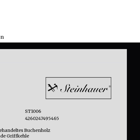
en
ST1006
4260247495465
handeltes Buchenholz
de Griffkehle