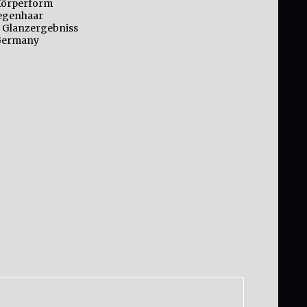
 Körperform
iegenhaar
e Glanzergebniss
Germany