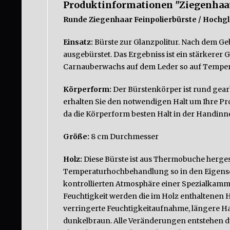
Produktinformationen "Ziegenhaar
Runde Ziegenhaar Feinpolierbürste / Hochgl
Einsatz:
Bürste zur Glanzpolitur. Nach dem G
ausgebürstet. Das Ergebniss ist ein stärkerer 
Carnauberwachs auf dem Leder so auf Temperat
Körperform:
Der Bürstenkörper ist rund gear
erhalten Sie den notwendigen Halt um Ihre Pro
da die Körperform besten Halt in der Handinne
Größe:
8 cm Durchmesser
Holz:
Diese Bürste ist aus Thermobuche herges
Temperaturhochbehandlung so in den Eigenscha
kontrollierten Atmosphäre einer Spezialkamme
Feuchtigkeit werden die im Holz enthaltenen 
verringerte Feuchtigkeitaufnahme, längere Hal
dunkelbraun. Alle Veränderungen entstehen du