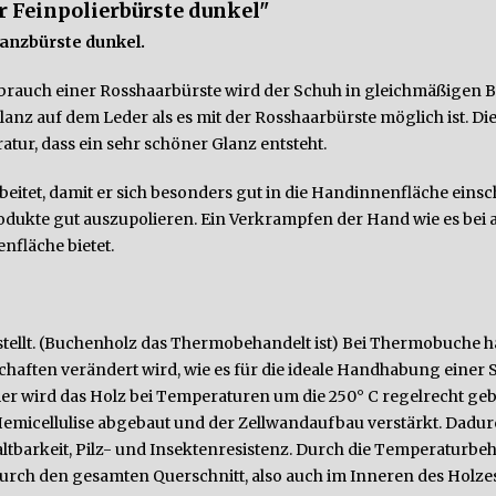
 Feinpolierbürste dunkel"
anzbürste dunkel.
ebrauch einer Rosshaarbürste wird der Schuh in gleichmäßigen
Glanz auf dem Leder als es mit der Rosshaarbürste möglich ist. Di
ur, dass ein sehr schöner Glanz entsteht.
beitet, damit er sich besonders gut in die Handinnenfläche eins
dukte gut auszupolieren. Ein Verkrampfen der Hand wie es bei and
nfläche bietet.
tellt. (Buchenholz das Thermobehandelt ist) Bei Thermobuche ha
ften verändert wird, wie es für die ideale Handhabung einer S
r wird das Holz bei Temperaturen um die 250° C regelrecht geb
Hemicellulise abgebaut und der Zellwandaufbau verstärkt. Dadur
tbarkeit, Pilz- und Insektenresistenz. Durch die Temperaturbeha
rch den gesamten Querschnitt, also auch im Inneren des Holzes.