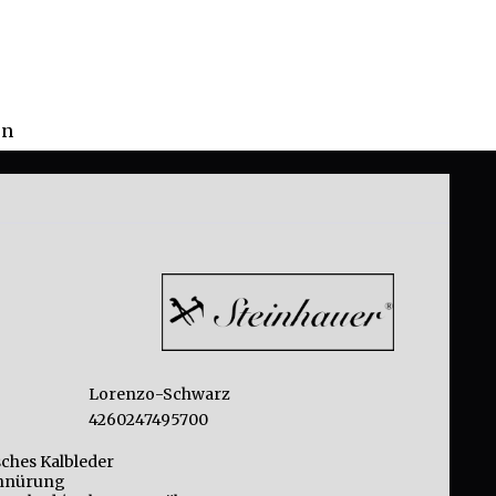
en
Lorenzo-Schwarz
4260247495700
ches Kalbleder
hnürung