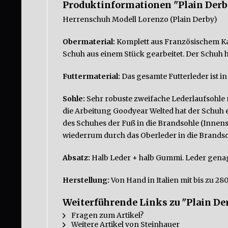
Produktinformationen "Plain Derb
Herrenschuh Modell Lorenzo (Plain Derby)
Obermaterial:
Komplett aus Französischem Kal
Schuh aus einem Stück gearbeitet. Der Schuh 
Futtermaterial:
Das gesamte Futterleder ist i
Sohle:
Sehr robuste zweifache Lederlaufsohle 
die Arbeitung Goodyear Welted hat der Schuh e
des Schuhes der Fuß in die Brandsohle (Innens
wiederrum durch das Oberleder in die Brandso
Absatz:
Halb Leder + halb Gummi. Leder genag
Herstellung:
Von Hand in Italien mit bis zu 280
Weiterführende Links zu "Plain De
Fragen zum Artikel?
Weitere Artikel von Steinhauer