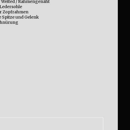
 Welted / Rahmengenäht
 Ledersohle
r Zopfrahmen
 Spitze und Gelenk
chnürung