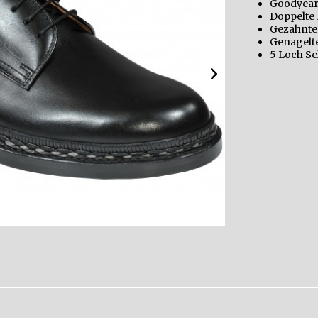
Goodyear
Doppelte
Gezahnte
Genagelte
5 Loch S